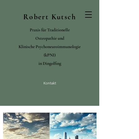
Robert Kutsch
Praxis für Traditionelle
Osteopathie und
Klinische Psychoneuroimmunologie
(kPNI)
in Dingolfing
Kontakt